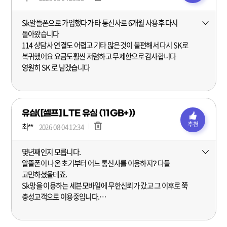
Sk알뜰폰으로 가입했다가 타 통신사로 6개월 사용후 다시
더보기
돌아왔습니다
114 상담사 연결도 어렵고 기타 많은것이 불편해서 다시 SK로
복귀했어요 요금도훨씬 저렴하고 무제한으로 감사합니다
영원히 SK 로 남겠습니다
유심([셀프] LTE 유심 (11GB+))
추천
최**
2026-08-04 12:34
몇년째인지 모릅니다.
더보기
알뜰폰이 나온 초기부터 어느 통신사를 이용하지? 다들
고민하셨을테죠.
Sk망을 이용하는 세븐모바일에 무한신뢰가 갔고 그 이후로 쭉
충성고객으로 이용중입니다.
큰아이 작은아이 둘다 세븐모바일을 이용하고 있어요.
요금저렴한데 요금제내용은 실속있으니 안쓸 이유가 없죠.