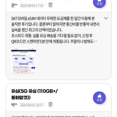
추천
문**
2026-08-06 17:50
SK7모바일 eSIM 데이터 무제한 요금제를 한 달간 이용해 본
더보기
솔직한 후기입니다. 결론부터 말하자면 통신비를 반통막 내면서
실속을 챙긴 최고의 선택이었습니다.
초스피드 개통: 실물 유심 배송을 기다릴 필요 없이, 신청 후
QR코드만 스캔하면 5분 만에 개통됩니다. 주말이나 밤에도
집에서 바로 가능해 정말 편리했습니다.
통화 품질 & 데이터 속도: SKT 통신망을 그대로 사용해 통화
품질과 데이터 속도는 메인 통신사와 똑같이 쾌적합니다. 기본
데이터 소진 후 제공되는 제한 속도(QoS 3~5Mbps)도 유튜브
1080p 영상 감상이나 웹서핑을 즐기기에 전혀 답답함이
없었습니다.
유심(5G 유심 (110GB+/
통화맘껏))
추천
박**
2026-08-05 18:57