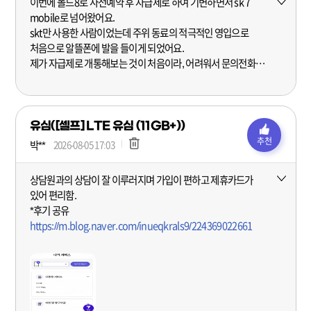
이번에 폴드8로 사전예약 후 자급제로 하여 기변하면서 sk 7
더보기
mobile로 넘어왔어요.
skt만 사용한 사람이었는데 주위 동료의 적극적인 영입으로
처음으로 알뜰폰에 발을 들이게 되었어요.
제가 자급제로 개통해보는 것이 처음이라, 어려워서 문의전화를
드렸는데 굉장히 친절하게 응대해주신 것이 기억에 남아 이렇게
길게 후기를 남겨봅니다!
따뜻하고 친절하게 응대해주셔서 진심으로 감사합니다! 덕분에
유심([셀프] LTE 유심 (11GB+))
수월하게 개통 진행했어요~ 앞으로 잘 부탁드립니다.
추천
박**
2026-08-05 17:03
상담원과의 상담이 잘 이루러지며 가입이 편하고 제휴카드가
더보기
있어 편리함.
*후기 공유
https://m.blog.naver.com/inueqkrals9/224369022661