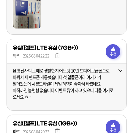
상담사분의 상담으로 잘 가입할 수 있었습니다.
유심([셀프] LTE 유심 (7GB+))
추천
박**
2026-08-04 22:22
kt 통신사의 노예로 생활한지 어느덧 10년 드디어 보급폰으로
더보기
바꿔서 새 핸드폰 개통했습니다 첫 알뜰폰이라 여기저기
알아봤는데 세븐모바일이 제일 혜택이 좋아서 바꿨네요
아직까진 불편함 없습니다 이벤트 많이 하고 있으니 다들 여기로
오세요 ㅎ
혜택이 너무 많아서 고객센터로 문의했는데 전화도 잘받고
친절해서 더욱 믿음직합니다
유심([셀프] LTE 유심 (1GB+))
추천
하**
2026-08-04 20:33