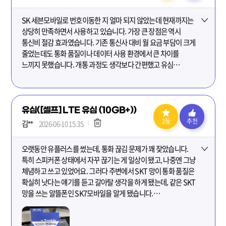
SK 세븐모바일로 번호이동한 지 얼마 되지 않았는데 현재까지는
더보기
상당히 만족하면서 사용하고 있습니다. 가장 큰 장점은 역시
통신비 절감 효과였습니다. 기존 통신사 대비 월 요금 부담이 크게
줄었는데도 통화 품질이나 데이터 사용 환경에서 큰 차이를
느끼지 못했습니다. 개통 과정도 생각보다 간편했고 유심
배송부터 개통까지 안내가 자세해서 어렵지 않게 진행할 수
있었습니다.
유심([셀프] LTE 유심 (10GB+))
실제로 출퇴근길이나 외부에서도 데이터 속도가 안정적이었고,
영상 시청이나 인터넷 사용 시 끊김 없이 이용할 수 있어
2등
추천
김**
2026-06-10 15:35
만족스러웠습니다. 알뜰폰이 처음이라 걱정이 있었지만 사용해
보니 품질 면에서도 충분히 경쟁력이 있다고 느꼈습니다.
오랫동안 유플러스를 썼는데, 통화 끊김 문제가 꽤 잦았습니다.
합리적인 요금제로 통신비를 아끼고 싶은 분들께 추천드리며, SK
더보기
특히 스피커폰 상태에서 자꾸 끊기는 게 일상이 됐고, 나중엔 그냥
세븐모바일을 고민하는 분들에게 좋은 선택지가 될 것 같습니다.
체념하고 쓰고 있었어요. 그러다 주변에서 SKT 망이 통화 품질은
앞으로도 꾸준히 이용할 예정입니다.
확실히 낫다는 얘기를 듣고 갈아탈 생각을 하게 됐는데, 같은 SKT
망을 쓰는 알뜰폰인 SK7모바일을 알게 됐습니다.
요금도 합리적이고 셀프 개통이 가능하다는 점이 마음에 들어서
진행해봤는데, 중간에 개통이 한 번 실패했어요. 순간