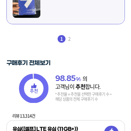
당황했는데, 채팅 고객센터에 문의하니 대응이 빠르고
명확했습니다. 전화 연결도 어렵지 않았고, 친절하게 끝까지
처리해줘서 결국 문제없이 개통 완료했습니다.
지금은 통화 끊김 없이 잘 쓰고 있어요. 통화 품질 때문에 고민
중이라면 SKT 망 알뜰폰 쪽으로 넘어오는 거 충분히 추천할
만합니다. SK7모바일 특히 고객 대응 면에서 만족스러웠습니다.
(현재 페이지)
1
2
구매후기 전체보기
98.85
%
의
고객님이
추천
합니다.
추천
* 추천율 = 추천을 선택한 구매후기 수 ÷
해당 상품의 전체 구매후기 수
리뷰 13,314건
유심([셀프] LTE 유심 (11GB+))