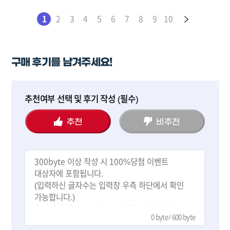
다음달에 신랑 폰도 약정이 끝나서 세븐모바일로 넘어올꺼예요
다음 페이지
(현재 페이지)
1
2
3
4
5
6
7
8
9
10
구매 후기를 남겨주세요!
추천여부 선택 및 후기 작성 (필수)
추천
비추천
0
byte / 600 byte