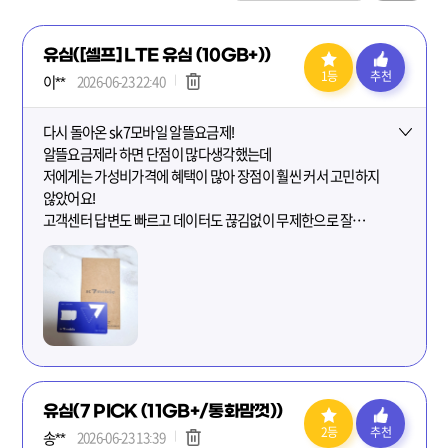
유심([셀프] LTE 유심 (10GB+))
1등
추천
이**
2026-06-23 22:40
다시 돌아온 sk7모바일 알뜰요금제!
더보기
알뜰요금제라 하면 단점이 많다생각했는데
저에게는 가성비가격에 혜택이 많아 장점이 훨씬 커서 고민하지
않았어요!
고객센터 답변도 빠르고 데이터도 끊김없이 무제한으로 잘
사용중입니다^^
*후기 공유
제휴요금제도 사용패턴에맞게 고를수있고
https://m.blog.naver.com/rachel_bbu_/224325025395
다양한 이벤트도 진행중이라 더더욱 안할 이유가없죠! 한달째
사용중인데 너무 만족해서 주변에도 추천하고있는중~
다들 세븐모바일 하세요💖
유심(7 PICK (11GB+/통화맘껏))
2등
추천
송**
2026-06-23 13:39