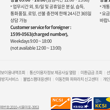
* 업무시간 외, 토/일 및 공휴일은 분실, 습득,
* 개
통화품질, 로밍, 선불 충전에 한해 24시간 365일
* 요
상담 가능
바랍니
Customer service for foreigner :
1599-0563(charged number),
Weekdays 9:00 ~ 18:00
(not available 12:00 ~ 13:00)
정보이용내역조회
통신이용자정보 제공사실 열람
미환급금 조회
용방지서비스
불법스팸대응센터
이동전화 파파라치 신고센터
개인
매번호:2010-서울마포-3953