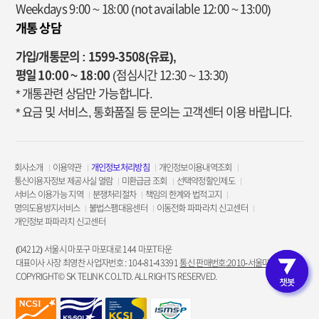
Weekdays 9:00 ~ 18:00
(not available 12:00 ~ 13:00)
개통 상담
가입/개통문의 : 1599-3508(유료),
평일 10:00 ~ 18:00
(점심시간 12:30 ~ 13:30)
* 개통관련 상담만 가능합니다.
* 요금 및 서비스, 통화품질 등 문의는 고객센터 이용 바랍니다.
회사소개
이용약관
개인정보처리방침
개인정보이용내역조회
통신이용자정보 제공사실 열람
미환급금 조회
선택약정할인제도
서비스 이용가능 지역
분쟁처리절차
책임의 한계와 법적고지
명의도용방지서비스
불법스팸대응센터
이동전화 파파라치 신고센터
개인정보 파파라치 신고센터
(04212) 서울시 마포구 마포대로 144 마포T타운
대표이사 사장 최영찬 사업자번호 : 104-81-43391
통신 판매번호:2010-서울마포-3953
COPYRIGHT© SK TELINK CO.LTD. ALL RIGHTS RESERVED.
고객인증 