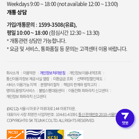
Weekdays 9:00 ~ 18:00
(not available 12:00 ~ 13:00)
개통 상담
가입/개통문의 : 1599-3508(유료),
평일 10:00 ~ 18:00
(점심시간 12:30 ~ 13:30)
* 개통관련 상담만 가능합니다.
* 요금 및 서비스, 통화품질 등 문의는 고객센터 이용 바랍니다.
회사소개
이용약관
개인정보처리방침
개인정보이용내역조회
통신이용자정보 제공사실 열람
미환급금 조회
선택약정할인제도
서비스 이용가능 지역
분쟁처리절차
책임의 한계와 법적고지
명의도용방지서비스
불법스팸대응센터
이동전화 파파라치 신고센터
개인정보 파파라치 신고센터
(04212) 서울시 마포구 마포대로 144 마포T타운.
대표이사 사장 최영찬 사업자번호 : 104-81-43391
통신 판매번호:2010-서울마포-3953
COPYRIGHT© SK TELINK CO.LTD. ALL RIGHTS RESERVED.
고객인증 