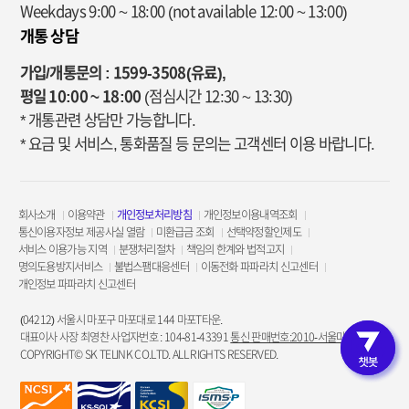
Weekdays 9:00 ~ 18:00
(not available 12:00 ~ 13:00)
개통 상담
가입/개통문의 : 1599-3508(유료),
평일 10:00 ~ 18:00
(점심시간 12:30 ~ 13:30)
* 개통관련 상담만 가능합니다.
* 요금 및 서비스, 통화품질 등 문의는 고객센터 이용 바랍니다.
회사소개
이용약관
개인정보처리방침
개인정보이용내역조회
통신이용자정보 제공사실 열람
미환급금 조회
선택약정할인제도
서비스 이용가능 지역
분쟁처리절차
책임의 한계와 법적고지
명의도용방지서비스
불법스팸대응센터
이동전화 파파라치 신고센터
개인정보 파파라치 신고센터
(04212) 서울시 마포구 마포대로 144 마포T타운.
대표이사 사장 최영찬 사업자번호 : 104-81-43391
통신 판매번호:2010-서울마포-3953
COPYRIGHT© SK TELINK CO.LTD. ALL RIGHTS RESERVED.
고객인증 