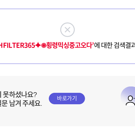
HFILTER365⯌✺횡령믹싱중고오다’
에 대한 검색결
지 못하셨나요?
바로가기
질문 남겨 주세요.