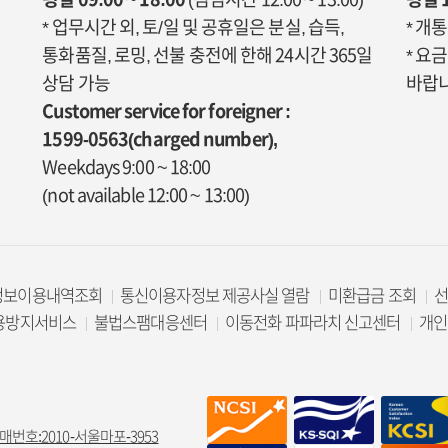
* 업무시간 외, 토/일 및 공휴일은 분실, 습득,
* 개
통화품질, 로밍, 선불 충전에 한해 24시간 365일
* 요
상담 가능
바랍니
Customer service for foreigner :
1599-0563(charged number),
Weekdays 9:00 ~ 18:00
(not available 12:00 ~ 13:00)
정보이용내역조회
통신이용자정보 제공사실 열람
미환급금 조회
용방지서비스
불법스팸대응센터
이동전화 파파라치 신고센터
개인
매번호:2010-서울마포-3953