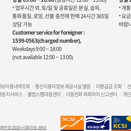
* 업무시간 외, 토/일 및 공휴일은 분실, 습득,
* 개
통화품질, 로밍, 선불 충전에 한해 24시간 365일
* 요
상담 가능
바랍니
Customer service for foreigner :
1599-0563(charged number),
Weekdays 9:00 ~ 18:00
(not available 12:00 ~ 13:00)
정보이용내역조회
통신이용자정보 제공사실 열람
미환급금 조회
용방지서비스
불법스팸대응센터
이동전화 파파라치 신고센터
개인
매번호:2010-서울마포-3953