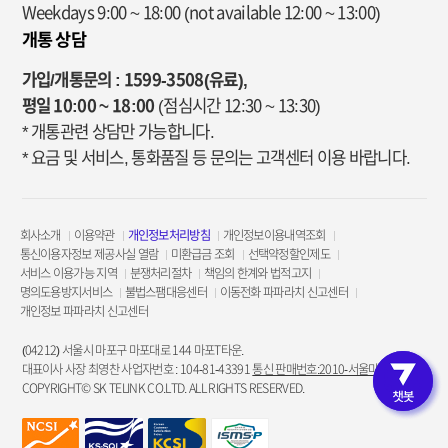
Weekdays 9:00 ~ 18:00
(not available 12:00 ~ 13:00)
개통 상담
가입/개통문의 : 1599-3508(유료),
평일 10:00 ~ 18:00
(점심시간 12:30 ~ 13:30)
* 개통관련 상담만 가능합니다.
* 요금 및 서비스, 통화품질 등 문의는 고객센터 이용 바랍니다.
회사소개
이용약관
개인정보처리방침
개인정보이용내역조회
통신이용자정보 제공사실 열람
미환급금 조회
선택약정할인제도
서비스 이용가능 지역
분쟁처리절차
책임의 한계와 법적고지
명의도용방지서비스
불법스팸대응센터
이동전화 파파라치 신고센터
개인정보 파파라치 신고센터
(04212) 서울시 마포구 마포대로 144 마포T타운.
대표이사 사장 최영찬 사업자번호 : 104-81-43391
통신 판매번호:2010-서울마포-3953
COPYRIGHT© SK TELINK CO.LTD. ALL RIGHTS RESERVED.
고객인증 