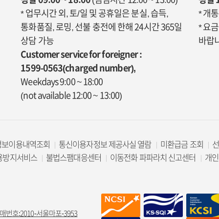
* 업무시간 외, 토/일 및 공휴일은 분실, 습득,
* 개
통화품질, 로밍, 선불 충전에 한해 24시간 365일
* 요
상담 가능
바랍니
Customer service for foreigner :
1599-0563(charged number),
Weekdays 9:00 ~ 18:00
(not available 12:00 ~ 13:00)
정보이용내역조회
통신이용자정보 제공사실 열람
미환급금 조회
용방지서비스
불법스팸대응센터
이동전화 파파라치 신고센터
개인
매번호:2010-서울마포-3953