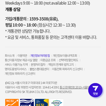
Weekdays 9:00 ~ 18:00
(not available 12:00 ~ 13:00)
개통 상담
가입/개통문의 : 1599-3508(유료),
평일 10:00 ~ 18:00
(점심시간 12:30 ~ 13:30)
* 개통관련 상담만 가능합니다.
* 요금 및 서비스, 통화품질 등 문의는 고객센터 이용 바랍니다.
회사소개
이용약관
개인정보처리방침
개인정보이용내역조회
통신이용자정보 제공사실 열람
미환급금 조회
선택약정할인제도
서비스 이용가능 지역
분쟁처리절차
책임의 한계와 법적고지
명의도용방지서비스
불법스팸대응센터
이동전화 파파라치 신고센터
개인정보 파파라치 신고센터
(04212) 서울시 마포구 마포대로 144 마포T타운
대표이사 사장 최영찬 사업자번호 : 104-81-43391
통신 판매번호:2010-서울마포-3953
COPYRIGHT© SK TELINK CO.LTD. ALL RIGHTS RESERVED.
고객인증 