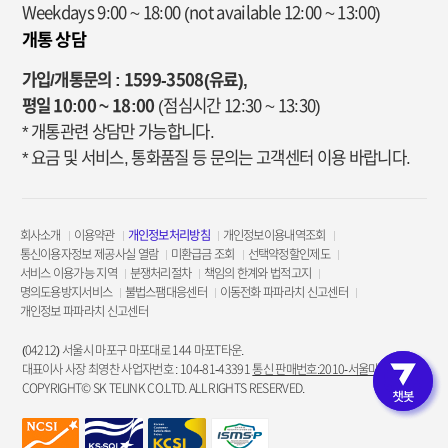
Weekdays 9:00 ~ 18:00
(not available 12:00 ~ 13:00)
개통 상담
가입/개통문의 : 1599-3508(유료),
평일 10:00 ~ 18:00
(점심시간 12:30 ~ 13:30)
* 개통관련 상담만 가능합니다.
* 요금 및 서비스, 통화품질 등 문의는 고객센터 이용 바랍니다.
회사소개
이용약관
개인정보처리방침
개인정보이용내역조회
통신이용자정보 제공사실 열람
미환급금 조회
선택약정할인제도
서비스 이용가능 지역
분쟁처리절차
책임의 한계와 법적고지
명의도용방지서비스
불법스팸대응센터
이동전화 파파라치 신고센터
개인정보 파파라치 신고센터
(04212) 서울시 마포구 마포대로 144 마포T타운.
대표이사 사장 최영찬 사업자번호 : 104-81-43391
통신 판매번호:2010-서울마포-3953
COPYRIGHT© SK TELINK CO.LTD. ALL RIGHTS RESERVED.
고객인증 