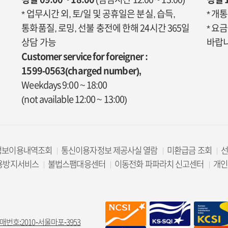
* 업무시간 외, 토/일 및 공휴일은 분실, 습득,
* 개
통화품질, 로밍, 선불 충전에 한해 24시간 365일
* 요
상담 가능
바랍니
Customer service for foreigner :
1599-0563(charged number),
Weekdays 9:00 ~ 18:00
(not available 12:00 ~ 13:00)
정보이용내역조회
통신이용자정보 제공사실 열람
미환급금 조회
용방지서비스
불법스팸대응센터
이동전화 파파라치 신고센터
개인
매번호:2010-서울마포-3953