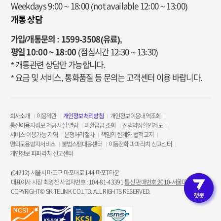
Weekdays 9:00 ~ 18:00
(not available 12:00 ~ 13:00)
개통 상담
가입/개통문의 : 1599-3508(유료),
평일 10:00 ~ 18:00
(점심시간 12:30 ~ 13:30)
* 개통관련 상담만 가능합니다.
* 요금 및 서비스, 통화품질 등 문의는 고객센터 이용 바랍니다.
회사소개
이용약관
개인정보처리방침
개인정보이용내역조회
통신이용자정보 제공사실 열람
미환급금 조회
선택약정할인제도
서비스 이용가능 지역
분쟁처리절차
책임의 한계와 법적고지
명의도용방지서비스
불법스팸대응센터
이동전화 파파라치 신고센터
개인정보 파파라치 신고센터
(04212) 서울시 마포구 마포대로 144 마포T타운
대표이사 사장 최영찬 사업자번호 : 104-81-43391
통신 판매번호:2010-서울마포-3953
COPYRIGHT© SK TELINK CO.LTD. ALL RIGHTS RESERVED.
고객인증 