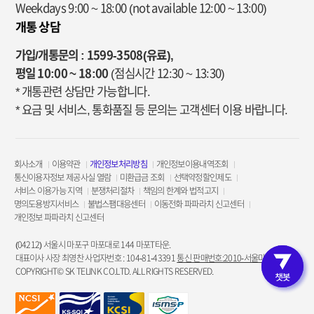
Weekdays 9:00 ~ 18:00
(not available 12:00 ~ 13:00)
개통 상담
가입/개통문의 : 1599-3508(유료),
평일 10:00 ~ 18:00
(점심시간 12:30 ~ 13:30)
* 개통관련 상담만 가능합니다.
* 요금 및 서비스, 통화품질 등 문의는 고객센터 이용 바랍니다.
회사소개
이용약관
개인정보처리방침
개인정보이용내역조회
통신이용자정보 제공사실 열람
미환급금 조회
선택약정할인제도
서비스 이용가능 지역
분쟁처리절차
책임의 한계와 법적고지
명의도용방지서비스
불법스팸대응센터
이동전화 파파라치 신고센터
개인정보 파파라치 신고센터
(04212) 서울시 마포구 마포대로 144 마포T타운.
대표이사 사장 최영찬 사업자번호 : 104-81-43391
통신 판매번호:2010-서울마포-3953
COPYRIGHT© SK TELINK CO.LTD. ALL RIGHTS RESERVED.
고객인증 