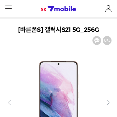
본문 내용 바로가기
SK 7mobile
[바른폰S] 갤럭시S21 5G_256G