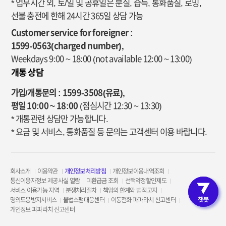
* 업무시간 외, 토/일 및 공휴일은 분실, 습득, 통화품질, 로밍,
선불 충전에 한해 24시간 365일 상담 가능
Customer service for foreigner :
1599-0563(charged number),
Weekdays 9:00 ~ 18:00
(not available 12:00 ~ 13:00)
개통 상담
가입/개통문의 : 1599-3508(유료),
평일 10:00 ~ 18:00
(점심시간 12:30 ~ 13:30)
* 개통관련 상담만 가능합니다.
* 요금 및 서비스, 통화품질 등 문의는 고객센터 이용 바랍니다.
회사소개
이용약관
개인정보처리방침
개인정보이용내역조회
통신이용자정보 제공사실 열람
미환급금 조회
선택약정할인제도
서비스 이용가능 지역
분쟁처리절차
책임의 한계와 법적고지
고객인증 
명의도용방지서비스
불법스팸대응센터
이동전화 파파라치 신고센터
개인정보 파파라치 신고센터