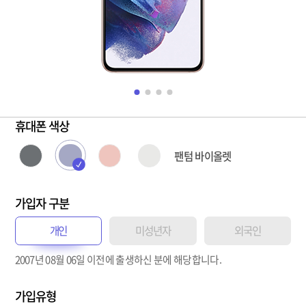
휴대폰 색상
팬텀 바이올렛
팬텀 바이올렛
팬텀 그레이
팬텀 핑크
팬텀 화이트
가입자 구분
개인
미성년자
외국인
2007년 08월 06일
이전
에 출생하신 분에 해당합니다.
가입유형