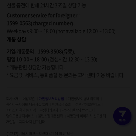
선불 충전에 한해 24시간 365일 상담 가능
Customer service for foreigner :
1599-0563(charged number),
Weekdays 9:00 ~ 18:00
(not available 12:00 ~ 13:00)
개통 상담
가입/개통문의 : 1599-3508(유료),
평일 10:00 ~ 18:00
(점심시간 12:30 ~ 13:30)
* 개통관련 상담만 가능합니다.
* 요금 및 서비스, 통화품질 등 문의는 고객센터 이용 바랍니다.
회사소개
이용약관
개인정보처리방침
개인정보이용내역조회
통신이용자정보 제공사실 열람
미환급금 조회
선택약정할인제도
서비스 이용가능 지역
분쟁처리절차
책임의 한계와 법적고지
명의도용방지서비스
불법스팸대응센터
이동전화 파파라치 신고센터
고객인증 
개인정보 파파라치 신고센터
(04212) 서울시 마포구 마포대로 144 마포T타운