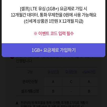
안내
구매하신 유심은 공유심으로 가입 신청서 작성 후 셀프개통
(또는 개통센터)를 통해 유심 개통 완료 후 정상적으로
[셀프] LTE 유심 (1GB+) 요금제로 가입 시
LTE 유심 (500MB/60분) 요금제는
인식됩니다.
12개월간 데이터, 통화 무제한을 0원에 사용 가능해요
셀프개통으로만 가입이 가능합니다.
(신세계 상품권 1만원 X 12개월 지급)
가입조건과 나의 사용량에 맞는 요금제를 선택합니다.
셀프개통 가능 시간에 신청서를 작성해주세요.
2
(※ 셀프개통 가능시간 : 08시~20시)
※ 이벤트 코드 입력 필수
셀프개통/온라인 중 원하는 방법으로 신청서를 작성합니다.
3
Tip. 셀프개통으로 신청하면 해피콜 기다릴 필요없이 내가 원하는
시간에 개통 가능
확인
1GB+ 요금제로 가입하기
신청서 작성이 끝나면 신청방법에 따라 해피콜 및 배송이
4
진행됩니다.
구분
유심있음
유심없음
eSIM가입
온라인신청
A
C
A
셀프개통신청
B
-
B
전문상담원 해피콜을 통해 선개통,후개통 2가지로 개통이
A
진행되며, 후개통(배송 후 개통)을 원하시면 해피콜 시