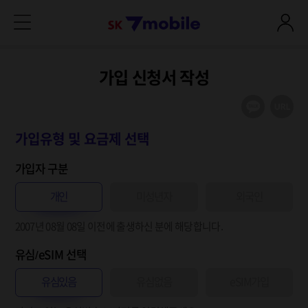
본문 내용 바로가기
SK 7mobile
가입 신청서 작성
가입유형 및 요금제 선택
가입자 구분
개인
미성년자
외국인
2007년 08월 08일
이전
에 출생하신 분에 해당합니다.
유심/eSIM 선택
유심있음
유심없음
eSIM가입