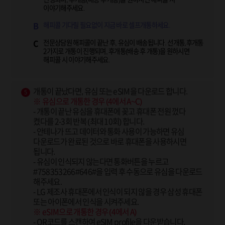
이야기해주세요.
해피콜 기다릴 필요없이 지금 바로 셀프개통하세요.
B
전문상담원 해피콜이 끝난 후, 유심이 배송됩니다. 선개통,후개통
C
2가지로 개통이 진행되며, 후개통(배송 후 개통)을 원하시면
해피콜 시 이야기해주세요.
개통이 끝났다면, 유심 또는 eSIM을 다운로드 합니다.
5
※ 유심으로 개통한 경우 (4에서 A~C)
- 개통이 끝난 유심을 휴대폰에 꽂고 휴대폰 전원 껐다
켰다를 2-3회 반복 (최대 10회) 합니다.
- 안테나가 뜨고 데이터와 통화 사용이 가능하면 유심
다운로드가 완료된 것으로 바로 휴대폰을 사용하시면
됩니다.
- 유심이 인식되지 않는다면 통화버튼을 누르고
#758353266#646#을 입력 후 수동으로 유심을 다운로드
해주세요.
- LG 제조사 휴대폰에서 인식이 되지 않을 경우 삼성 휴대폰
또는 아이폰에서 인식을 시켜주세요.
※ eSIM으로 개통한 경우 (4에서 A)
- QR코드를 스캔하여 eSIM profile을 다운받습니다.