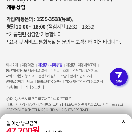
개통 상담
가입/개통문의 : 1599-3508(유료),
평일 10:00 ~ 18:00
(점심시간 12:30 ~ 13:30)
* 개통관련 상담만 가능합니다.
* 요금 및 서비스, 통화품질 등 문의는 고객센터 이용 바랍니다.
회사소개
이용약관
개인정보처리방침
개인정보이용내역조회
통신이용자정보 제공사실 열람
미환급금 조회
선택약정할인제도
서비스 이용가능 지역
분쟁처리절차
책임의 한계와 법적고지
고객인증 
명의도용방지서비스
불법스팸대응센터
이동전화 파파라치 신고센터
개인정보 파파라치 신고센터
(04212) 서울시 마포구 마포대로 144 마포T타운
대표이사 사장 최영찬 사업자번호 : 104-81-43391
통신 판매번호:2010-서울마포-3953
COPYRIGHT© SK TELINK CO.LTD. ALL RIGHTS RESERVED.
월 예상 납부금액
펼치
47,700원