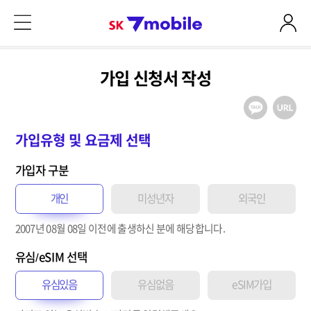
본문 내용 바로가기
SK 7mobile
가입 신청서 작성
가입유형 및 요금제 선택
가입자 구분
개인
미성년자
외국인
2007년 08월 08일
이전
에 출생하신 분에 해당합니다.
유심/eSIM 선택
유심있음
유심없음
eSIM가입