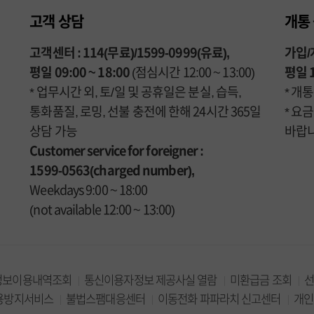
고객 상담
개통
고객센터 : 114(무료)/1599-0999(유료),
가입/개
평일 09:00 ~ 18:00
(점심시간 12:00 ~ 13:00)
평일 1
* 업무시간 외, 토/일 및 공휴일은 분실, 습득,
* 개
통화품질, 로밍, 선불 충전에 한해 24시간 365일
* 요
상담 가능
바랍니
Customer service for foreigner :
1599-0563(charged number),
Weekdays 9:00 ~ 18:00
(not available 12:00 ~ 13:00)
정보이용내역조회
통신이용자정보 제공사실 열람
미환급금 조회
용방지서비스
불법스팸대응센터
이동전화 파파라치 신고센터
개인