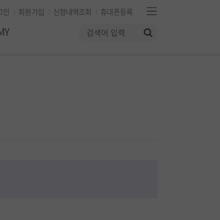
그인
회원가입
신청내역조회
휴대폰등록
MY
검색