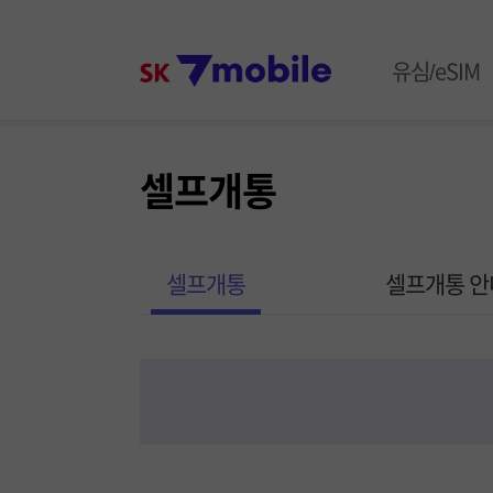
본문 내용 바로가기
SK 7mob
유심/eSIM
주메뉴
셀프개통
셀프개통
셀프개통 안