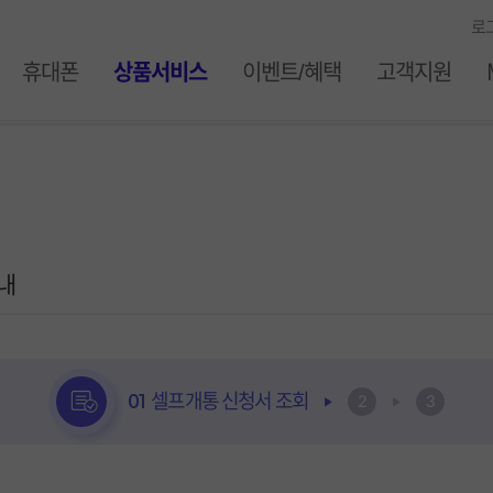
로
ile
휴대폰
상품서비스
이벤트/혜택
고객지원
내
01 셀프개통 신청서 조회
2
3