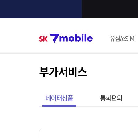
본문 내용 바로가기
SK 7mob
유심/eSIM
주메뉴
부가서비스
데이터상품
통화편의