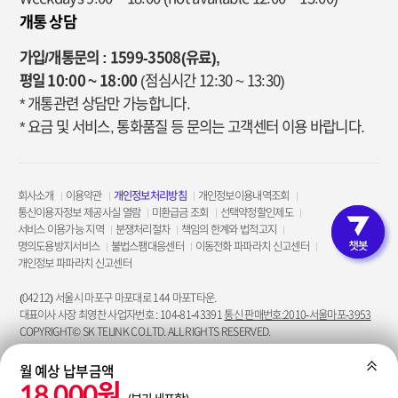
개통 상담
가입/개통문의 : 1599-3508(유료),
평일 10:00 ~ 18:00
(점심시간 12:30 ~ 13:30)
* 개통관련 상담만 가능합니다.
* 요금 및 서비스, 통화품질 등 문의는 고객센터 이용 바랍니다.
회사소개
이용약관
개인정보처리방침
개인정보이용내역조회
통신이용자정보 제공사실 열람
미환급금 조회
선택약정할인제도
서비스 이용가능 지역
분쟁처리절차
책임의 한계와 법적고지
고객인증 
명의도용방지서비스
불법스팸대응센터
이동전화 파파라치 신고센터
개인정보 파파라치 신고센터
(04212) 서울시 마포구 마포대로 144 마포T타운.
대표이사 사장 최영찬 사업자번호 : 104-81-43391
통신 판매번호:2010-서울마포-3953
COPYRIGHT© SK TELINK CO.LTD. ALL RIGHTS RESERVED.
월 예상 납부금액
펼치
18,000원