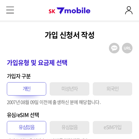
본문 내용 바로가기
SK 7mobile
가입 신청서 작성
가입유형 및 요금제 선택
가입자 구분
개인
미성년자
외국인
2007년 08월 09일
이전
에 출생하신 분에 해당합니다.
유심/eSIM 선택
유심있음
유심없음
eSIM가입