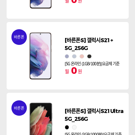
0
월
원
바른폰
[바른폰S] 갤럭시S21+
5G_256G
팬텀 바이올렛
팬텀 실버
팬텀 핑크
팬텀 블랙
[5G 온라인 (1GB/100분)]요금제 기준
0
월
원
바른폰
[바른폰S] 갤럭시S21Ultra
5G_256G
팬텀블랙
팬텀실버
[5G 온라인 (3GB/1000분)]요금제 기준