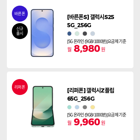
바른폰
[바른폰S] 갤럭시S25
5G_256G
신규
출시
네이비
민트
실버쉐도우
아이스블루
[5G 온라인 (9GB/1000분)]요금제 기준
8,980
월
원
리퍼폰
[리퍼폰] 갤럭시Z플립
65G_256G
민트
블루
실버 쉐도우
옐로우
[5G 온라인 (9GB/1000분)]요금제 기준
9,960
월
원