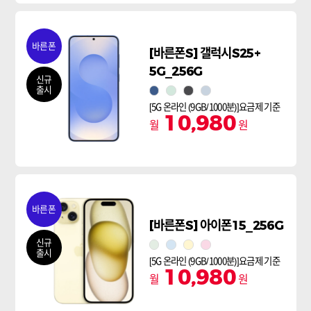
바른폰
[바른폰S] 갤럭시S25+
5G_256G
신규
출시
네이비
민트
실버쉐도우
아이스블루
[5G 온라인 (9GB/1000분)]요금제 기준
10,980
월
원
바른폰
[바른폰S] 아이폰15_256G
신규
그린
블루
옐로
핑크
출시
[5G 온라인 (9GB/1000분)]요금제 기준
10,980
월
원