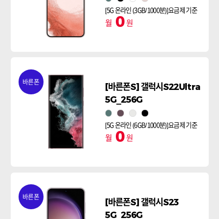
[5G 온라인 (3GB/1000분)]요금제 기준
0
월
원
바른폰
[바른폰S] 갤럭시S22Ultra
5G_256G
그린
버건디
팬텀 화이트
팬텀블랙
[5G 온라인 (6GB/1000분)]요금제 기준
0
월
원
바른폰
[바른폰S] 갤럭시S23
5G_256G