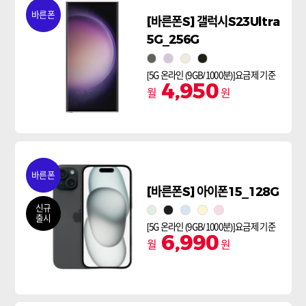
바른폰
[바른폰S] 갤럭시S23Ultra
5G_256G
그린
라벤더
크림
팬텀블랙
[5G 온라인 (9GB/1000분)]요금제 기준
4,950
월
원
바른폰
[바른폰S] 아이폰15_128G
신규
그린
블랙
블루
옐로
핑크
출시
[5G 온라인 (9GB/1000분)]요금제 기준
6,990
월
원