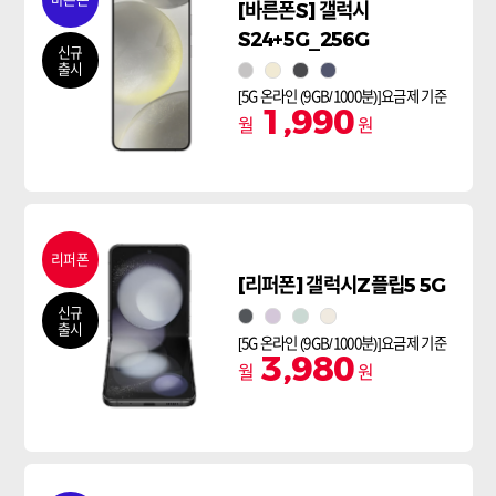
[바른폰S] 갤럭시
S24+5G_256G
신규
출시
마블 그레이
앰버 옐로우
오닉스 블랙
코발트 바이올렛
[5G 온라인 (9GB/1000분)]요금제 기준
1,990
월
원
리퍼폰
[리퍼폰] 갤럭시Z플립5 5G
신규
그라파이트
라벤더
민트
크림
출시
[5G 온라인 (9GB/1000분)]요금제 기준
3,980
월
원