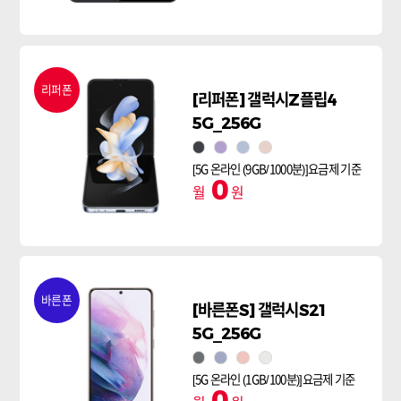
리퍼폰
[리퍼폰] 갤럭시Z플립4
5G_256G
그라파이트
보라퍼플
블루
핑크골드
[5G 온라인 (9GB/1000분)]요금제 기준
0
월
원
바른폰
[바른폰S] 갤럭시S21
5G_256G
팬텀 그레이
팬텀 바이올렛
팬텀 핑크
팬텀 화이트
[5G 온라인 (1GB/100분)]요금제 기준