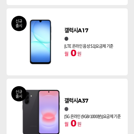
신규
출시
갤럭시A17
블랙
[LTE 온라인 음성 S1]요금제 기준
0
월
원
신규
출시
갤럭시A37
블랙
[5G 온라인 (9GB/1000분)]요금제 기준
0
월
원