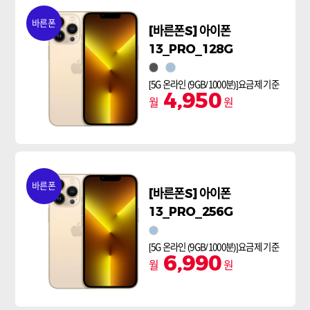
바른폰
[바른폰S] 아이폰
13_PRO_128G
그래파이트
시에라 블루
[5G 온라인 (9GB/1000분)]요금제 기준
4,950
월
원
바른폰
[바른폰S] 아이폰
13_PRO_256G
시에라 블루
[5G 온라인 (9GB/1000분)]요금제 기준
6,990
월
원