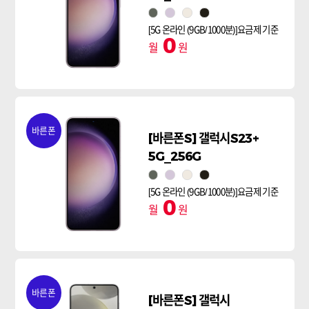
그린
라벤더
크림
팬텀블랙
[5G 온라인 (9GB/1000분)]요금제 기준
0
월
원
바른폰
[바른폰S] 갤럭시S23+
5G_256G
그린
라벤더
크림
팬텀블랙
[5G 온라인 (9GB/1000분)]요금제 기준
0
월
원
바른폰
[바른폰S] 갤럭시