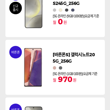
S245G_256G
신규
출시
마블 그레이
앰버 옐로우
오닉스 블랙
코발트 바이올렛
[5G 온라인 (9GB/1000분)]요금제 기준
0
월
원
바른폰
[바른폰S] 갤럭시노트20
5G_256G
미스틱 브론즈
미스틱그레이
[5G 온라인 (1GB/100분)]요금제 기준
970
월
원
바른폰