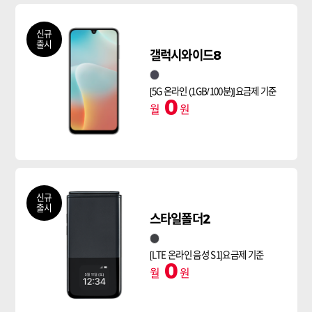
신규
출시
갤럭시와이드8
검정
[5G 온라인 (1GB/100분)]요금제 기준
0
월
원
신규
출시
스타일폴더2
블랙
[LTE 온라인 음성 S1]요금제 기준
0
월
원