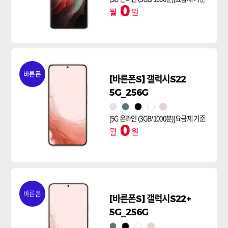
0
월
원
바른폰
[바른폰S] 갤럭시S22
5G_256G
보라퍼플
초록
팬덤블랙
팬텀 화이트
핑크골드
[5G 온라인 (3GB/1000분)]요금제 기준
0
월
원
바른폰
[바른폰S] 갤럭시S22+
5G_256G
초록
팬덤블랙
팬텀 화이트
핑크골드