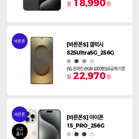
18,990
월
원
바른폰
[바른폰S] 갤럭시
S25Ultra5G_256G
그레이
블랙
실버블루
화이트실버
[5G 온라인 (9GB/1000분)]요금제 기준
22,970
월
원
바른폰
[바른폰S] 아이폰
15_PRO_256G
신규
출시
내추럴티타늄
블랙티타늄
블루티타늄
화이트티타늄