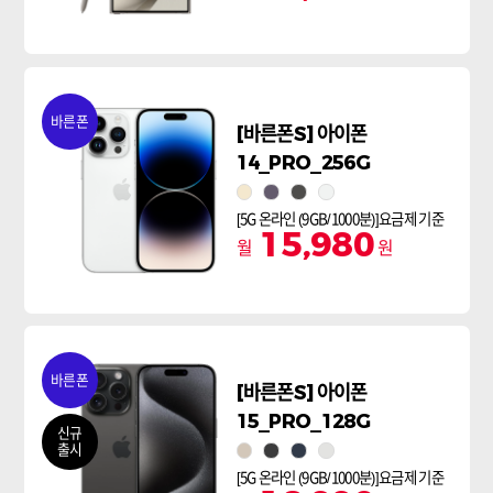
바른폰
[바른폰S] 아이폰
14_PRO_256G
골드
딥퍼플
스페이스블랙
실버
[5G 온라인 (9GB/1000분)]요금제 기준
15,980
월
원
바른폰
[바른폰S] 아이폰
15_PRO_128G
신규
출시
내추럴티타늄
블랙티타늄
블루티타늄
화이트티타늄
[5G 온라인 (9GB/1000분)]요금제 기준