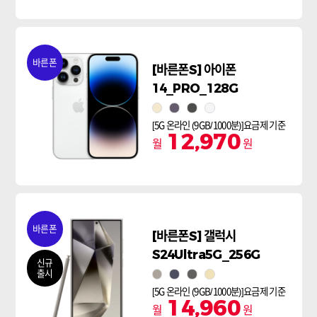
바른폰
[바른폰S] 아이폰
14_PRO_128G
골드
딥퍼플
스페이스블랙
실버
[5G 온라인 (9GB/1000분)]요금제 기준
12,970
월
원
바른폰
[바른폰S] 갤럭시
S24Ultra5G_256G
신규
출시
티타늄 그레이
티타늄 바이올렛
티타늄 블랙
티타늄 옐로우
[5G 온라인 (9GB/1000분)]요금제 기준
14,960
월
원