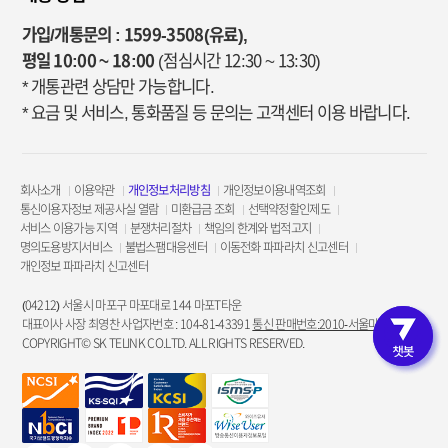
가입/개통문의 : 1599-3508(유료),
평일 10:00 ~ 18:00
(점심시간 12:30 ~ 13:30)
* 개통관련 상담만 가능합니다.
* 요금 및 서비스, 통화품질 등 문의는 고객센터 이용 바랍니다.
회사소개
이용약관
개인정보처리방침
개인정보이용내역조회
통신이용자정보 제공사실 열람
미환급금 조회
선택약정할인제도
서비스 이용가능 지역
분쟁처리절차
책임의 한계와 법적고지
명의도용방지서비스
불법스팸대응센터
이동전화 파파라치 신고센터
개인정보 파파라치 신고센터
(04212) 서울시 마포구 마포대로 144 마포T타운
대표이사 사장 최영찬 사업자번호 : 104-81-43391
통신 판매번호:2010-서울마포-3953
COPYRIGHT© SK TELINK CO.LTD. ALL RIGHTS RESERVED.
고객인증 