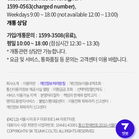
1599-0563(charged number),
Weekdays 9:00 ~ 18:00
(not available 12:00 ~ 13:00)
개통 상담
가입/개통문의 : 1599-3508(유료),
평일 10:00 ~ 18:00
(점심시간 12:30 ~ 13:30)
* 개통관련 상담만 가능합니다.
* 요금 및 서비스, 통화품질 등 문의는 고객센터 이용 바랍니다.
회사소개
이용약관
개인정보처리방침
개인정보이용내역조회
통신이용자정보 제공사실 열람
미환급금 조회
선택약정할인제도
서비스 이용가능 지역
분쟁처리절차
책임의 한계와 법적고지
명의도용방지서비스
불법스팸대응센터
이동전화 파파라치 신고센터
개인정보 파파라치 신고센터
(04212) 서울시 마포구 마포대로 144 마포T타운.
대표이사 사장 최영찬 사업자번호 : 104-81-43391
통신 판매번호:2010-서울마포-3953
COPYRIGHT© SK TELINK CO.LTD. ALL RIGHTS RESERVED.
고객인증 