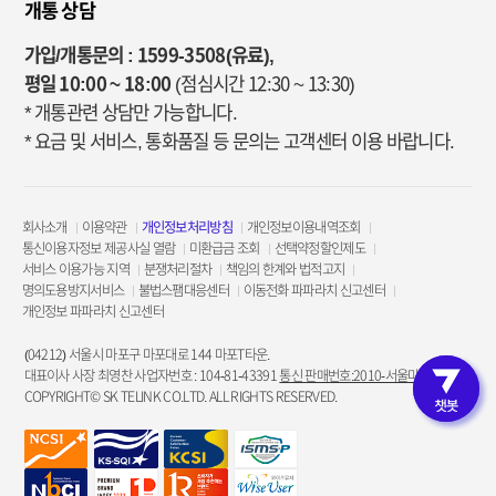
개통 상담
가입/개통문의 : 1599-3508(유료),
평일 10:00 ~ 18:00
(점심시간 12:30 ~ 13:30)
* 개통관련 상담만 가능합니다.
* 요금 및 서비스, 통화품질 등 문의는 고객센터 이용 바랍니다.
회사소개
이용약관
개인정보처리방침
개인정보이용내역조회
통신이용자정보 제공사실 열람
미환급금 조회
선택약정할인제도
서비스 이용가능 지역
분쟁처리절차
책임의 한계와 법적고지
명의도용방지서비스
불법스팸대응센터
이동전화 파파라치 신고센터
개인정보 파파라치 신고센터
(04212) 서울시 마포구 마포대로 144 마포T타운.
대표이사 사장 최영찬 사업자번호 : 104-81-43391
통신 판매번호:2010-서울마포-3953
COPYRIGHT© SK TELINK CO.LTD. ALL RIGHTS RESERVED.
고객인증 