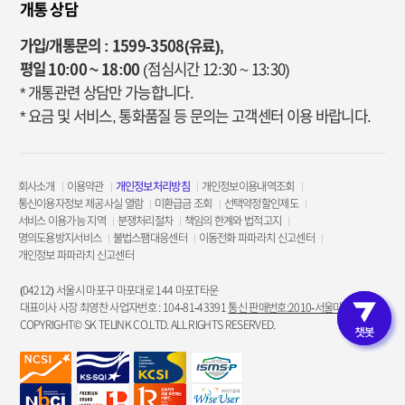
개통 상담
가입/개통문의 : 1599-3508(유료),
평일 10:00 ~ 18:00
(점심시간 12:30 ~ 13:30)
* 개통관련 상담만 가능합니다.
* 요금 및 서비스, 통화품질 등 문의는 고객센터 이용 바랍니다.
회사소개
이용약관
개인정보처리방침
개인정보이용내역조회
통신이용자정보 제공사실 열람
미환급금 조회
선택약정할인제도
서비스 이용가능 지역
분쟁처리절차
책임의 한계와 법적고지
명의도용방지서비스
불법스팸대응센터
이동전화 파파라치 신고센터
개인정보 파파라치 신고센터
(04212) 서울시 마포구 마포대로 144 마포T타운
대표이사 사장 최영찬 사업자번호 : 104-81-43391
통신 판매번호:2010-서울마포-3953
COPYRIGHT© SK TELINK CO.LTD. ALL RIGHTS RESERVED.
고객인증 