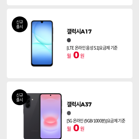
신규
출시
갤럭시A17
블랙
[LTE 온라인 음성 S1]요금제 기준
0
월
원
신규
출시
갤럭시A37
블랙
[5G 온라인 (9GB/1000분)]요금제 기준
0
월
원