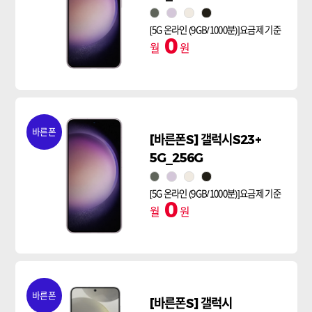
그린
라벤더
크림
팬텀블랙
[5G 온라인 (9GB/1000분)]요금제 기준
0
월
원
바른폰
[바른폰S] 갤럭시S23+
5G_256G
그린
라벤더
크림
팬텀블랙
[5G 온라인 (9GB/1000분)]요금제 기준
0
월
원
바른폰
[바른폰S] 갤럭시