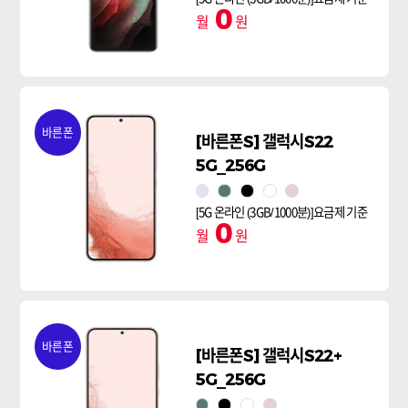
0
월
원
바른폰
[바른폰S] 갤럭시S22
5G_256G
보라퍼플
초록
팬덤블랙
팬텀 화이트
핑크골드
[5G 온라인 (3GB/1000분)]요금제 기준
0
월
원
바른폰
[바른폰S] 갤럭시S22+
5G_256G
초록
팬덤블랙
팬텀 화이트
핑크골드