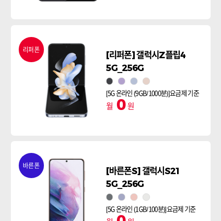
리퍼폰
[리퍼폰] 갤럭시Z플립4
5G_256G
그라파이트
보라퍼플
블루
핑크골드
[5G 온라인 (9GB/1000분)]요금제 기준
0
월
원
바른폰
[바른폰S] 갤럭시S21
5G_256G
팬텀 그레이
팬텀 바이올렛
팬텀 핑크
팬텀 화이트
[5G 온라인 (1GB/100분)]요금제 기준