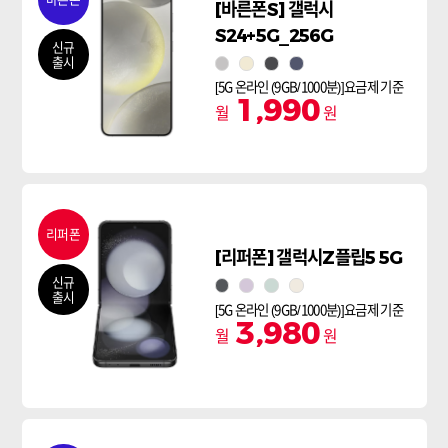
[바른폰S] 갤럭시
S24+5G_256G
신규
출시
마블 그레이
앰버 옐로우
오닉스 블랙
코발트 바이올렛
[5G 온라인 (9GB/1000분)]요금제 기준
1,990
월
원
리퍼폰
[리퍼폰] 갤럭시Z플립5 5G
신규
그라파이트
라벤더
민트
크림
출시
[5G 온라인 (9GB/1000분)]요금제 기준
3,980
월
원