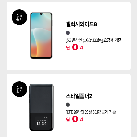
신규
출시
갤럭시와이드8
검정
[5G 온라인 (1GB/100분)]요금제 기준
0
월
원
신규
출시
스타일폴더2
블랙
[LTE 온라인 음성 S1]요금제 기준
0
월
원