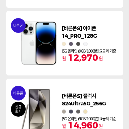
바른폰
[바른폰S] 아이폰
14_PRO_128G
골드
딥퍼플
스페이스블랙
실버
[5G 온라인 (9GB/1000분)]요금제 기준
12,970
월
원
바른폰
[바른폰S] 갤럭시
S24Ultra5G_256G
신규
출시
티타늄 그레이
티타늄 바이올렛
티타늄 블랙
티타늄 옐로우
[5G 온라인 (9GB/1000분)]요금제 기준
14,960
월
원