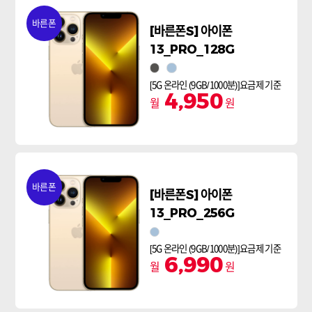
바른폰
[바른폰S] 아이폰
13_PRO_128G
그래파이트
시에라 블루
[5G 온라인 (9GB/1000분)]요금제 기준
4,950
월
원
바른폰
[바른폰S] 아이폰
13_PRO_256G
시에라 블루
[5G 온라인 (9GB/1000분)]요금제 기준
6,990
월
원