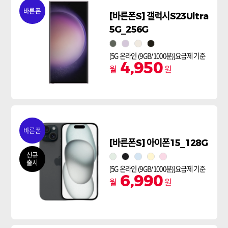
바른폰
[바른폰S] 갤럭시S23Ultra
5G_256G
그린
라벤더
크림
팬텀블랙
[5G 온라인 (9GB/1000분)]요금제 기준
4,950
월
원
바른폰
[바른폰S] 아이폰15_128G
신규
그린
블랙
블루
옐로
핑크
출시
[5G 온라인 (9GB/1000분)]요금제 기준
6,990
월
원