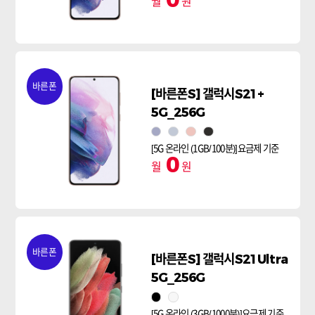
0
월
원
바른폰
[바른폰S] 갤럭시S21+
5G_256G
팬텀 바이올렛
팬텀 실버
팬텀 핑크
팬텀 블랙
[5G 온라인 (1GB/100분)]요금제 기준
0
월
원
바른폰
[바른폰S] 갤럭시S21Ultra
5G_256G
팬텀블랙
팬텀실버
[5G 온라인 (3GB/1000분)]요금제 기준