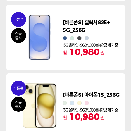
바른폰
[바른폰S] 갤럭시S25+
5G_256G
신규
출시
네이비
민트
실버쉐도우
아이스블루
[5G 온라인 (9GB/1000분)]요금제 기준
10,980
월
원
바른폰
[바른폰S] 아이폰15_256G
신규
그린
블루
옐로
핑크
출시
[5G 온라인 (9GB/1000분)]요금제 기준
10,980
월
원