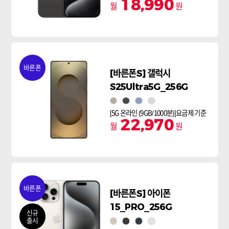
18,990
월
원
바른폰
[바른폰S] 갤럭시
S25Ultra5G_256G
그레이
블랙
실버블루
화이트실버
[5G 온라인 (9GB/1000분)]요금제 기준
22,970
월
원
바른폰
[바른폰S] 아이폰
15_PRO_256G
신규
출시
내추럴티타늄
블랙티타늄
블루티타늄
화이트티타늄