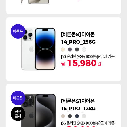
바른폰
[바른폰S] 아이폰
14_PRO_256G
골드
딥퍼플
스페이스블랙
실버
[5G 온라인 (9GB/1000분)]요금제 기준
15,980
월
원
바른폰
[바른폰S] 아이폰
15_PRO_128G
신규
출시
내추럴티타늄
블랙티타늄
블루티타늄
화이트티타늄
[5G 온라인 (9GB/1000분)]요금제 기준