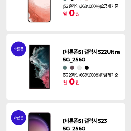
[5G 온라인 (3GB/1000분)]요금제 기준
0
월
원
바른폰
[바른폰S] 갤럭시S22Ultra
5G_256G
그린
버건디
팬텀 화이트
팬텀블랙
[5G 온라인 (6GB/1000분)]요금제 기준
0
월
원
바른폰
[바른폰S] 갤럭시S23
5G_256G