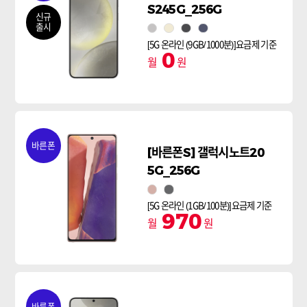
S245G_256G
신규
출시
마블 그레이
앰버 옐로우
오닉스 블랙
코발트 바이올렛
[5G 온라인 (9GB/1000분)]요금제 기준
0
월
원
바른폰
[바른폰S] 갤럭시노트20
5G_256G
미스틱 브론즈
미스틱그레이
[5G 온라인 (1GB/100분)]요금제 기준
970
월
원
바른폰