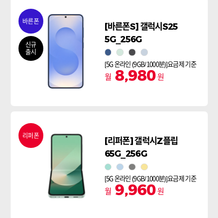
바른폰
[바른폰S] 갤럭시S25
5G_256G
신규
출시
네이비
민트
실버쉐도우
아이스블루
[5G 온라인 (9GB/1000분)]요금제 기준
8,980
월
원
리퍼폰
[리퍼폰] 갤럭시Z플립
65G_256G
민트
블루
실버 쉐도우
옐로우
[5G 온라인 (9GB/1000분)]요금제 기준
9,960
월
원