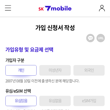
본문 내용 바로가기
SK 7mobile
가입 신청서 작성
가입유형 및 요금제 선택
가입자 구분
개인
미성년자
외국인
2007년 08월 10일
이전
에 출생하신 분에 해당합니다.
유심/eSIM 선택
유심있음
유심없음
eSIM가입