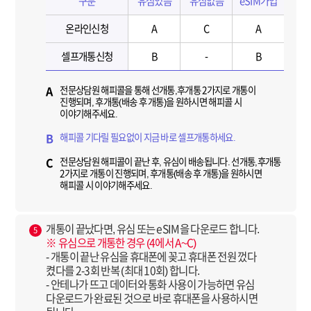
구분
유심있음
유심없음
eSIM가입
온라인신청
A
C
A
셀프개통신청
B
-
B
전문상담원 해피콜을 통해 선개통,후개통 2가지로 개통이
A
진행되며, 후개통(배송 후 개통)을 원하시면 해피콜 시
이야기해주세요.
해피콜 기다릴 필요없이 지금 바로 셀프개통하세요.
B
전문상담원 해피콜이 끝난 후, 유심이 배송됩니다. 선개통,후개통
C
2가지로 개통이 진행되며, 후개통(배송 후 개통)을 원하시면
해피콜 시 이야기해주세요.
개통이 끝났다면, 유심 또는 eSIM을 다운로드 합니다.
5
※ 유심으로 개통한 경우 (4에서 A~C)
- 개통이 끝난 유심을 휴대폰에 꽂고 휴대폰 전원 껐다
켰다를 2-3회 반복 (최대 10회) 합니다.
- 안테나가 뜨고 데이터와 통화 사용이 가능하면 유심
다운로드가 완료된 것으로 바로 휴대폰을 사용하시면