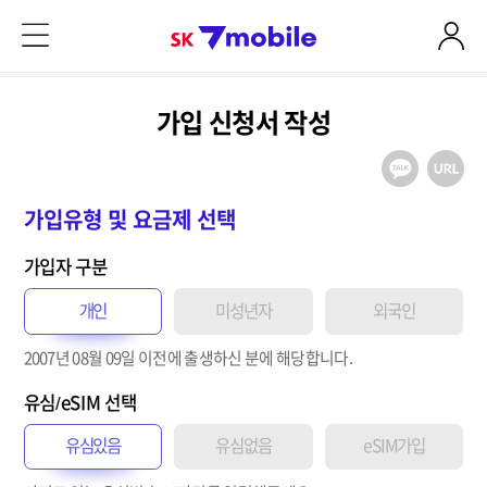
본문 내용 바로가기
SK 7mobile
가입 신청서 작성
가입유형 및 요금제 선택
가입자 구분
개인
미성년자
외국인
2007년 08월 09일
이전
에 출생하신 분에 해당합니다.
유심/eSIM 선택
유심있음
유심없음
eSIM가입