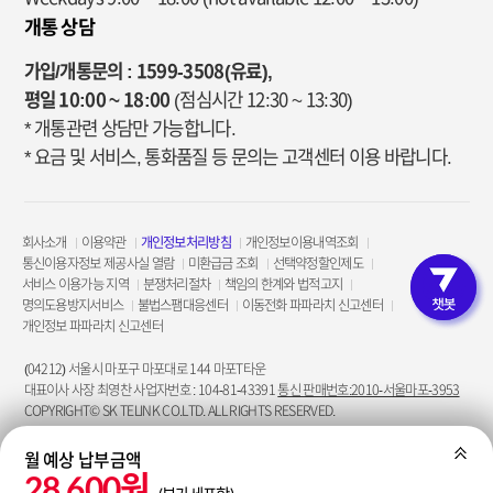
개통 상담
가입/개통문의 : 1599-3508(유료),
평일 10:00 ~ 18:00
(점심시간 12:30 ~ 13:30)
* 개통관련 상담만 가능합니다.
* 요금 및 서비스, 통화품질 등 문의는 고객센터 이용 바랍니다.
회사소개
이용약관
개인정보처리방침
개인정보이용내역조회
통신이용자정보 제공사실 열람
미환급금 조회
선택약정할인제도
서비스 이용가능 지역
분쟁처리절차
책임의 한계와 법적고지
고객인증 
명의도용방지서비스
불법스팸대응센터
이동전화 파파라치 신고센터
개인정보 파파라치 신고센터
(04212) 서울시 마포구 마포대로 144 마포T타운
대표이사 사장 최영찬 사업자번호 : 104-81-43391
통신 판매번호:2010-서울마포-3953
COPYRIGHT© SK TELINK CO.LTD. ALL RIGHTS RESERVED.
월 예상 납부금액
펼치
28,600원