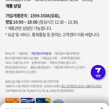
개통 상담
가입/개통문의 : 1599-3508(유료),
평일 10:00 ~ 18:00
(점심시간 12:30 ~ 13:30)
* 개통관련 상담만 가능합니다.
* 요금 및 서비스, 통화품질 등 문의는 고객센터 이용 바랍니다.
회사소개
이용약관
개인정보처리방침
개인정보이용내역조회
통신이용자정보 제공사실 열람
미환급금 조회
선택약정할인제도
서비스 이용가능 지역
분쟁처리절차
책임의 한계와 법적고지
명의도용방지서비스
불법스팸대응센터
이동전화 파파라치 신고센터
개인정보 파파라치 신고센터
고객인증 
(04212) 서울시 마포구 마포대로 144 마포T타운
대표이사 사장 최영찬 사업자번호 : 104-81-43391
통신 판매번호:2010-서울마포-3953
COPYRIGHT© SK TELINK CO.LTD. ALL RIGHTS RESERVED.