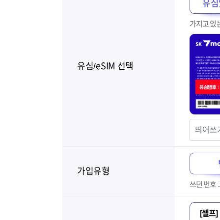
유심
가지고 있
유심/eSIM 선택
가입유형
쓰던 번호 
[셀프] 