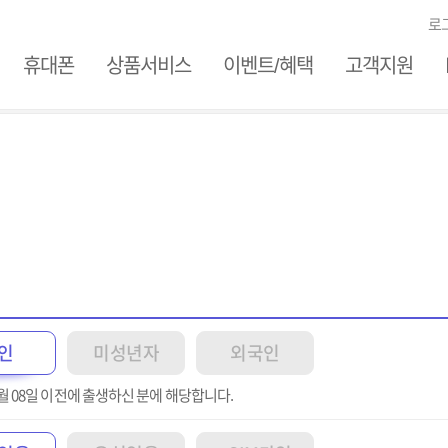
로
ile
휴대폰
상품서비스
이벤트/혜택
고객지원
인
미성년자
외국인
월 08일
이전
에 출생하신 분에 해당합니다.