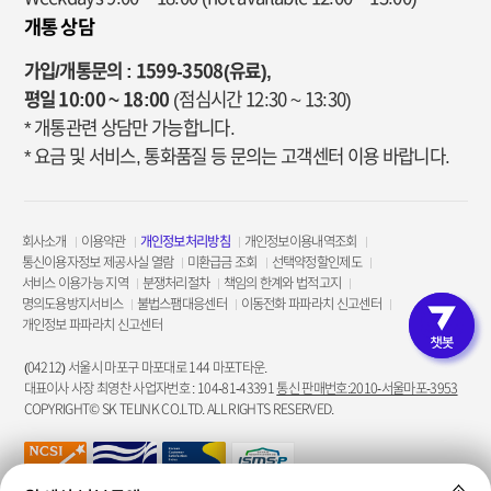
개통 상담
가입/개통문의 : 1599-3508(유료),
평일 10:00 ~ 18:00
(점심시간 12:30 ~ 13:30)
* 개통관련 상담만 가능합니다.
* 요금 및 서비스, 통화품질 등 문의는 고객센터 이용 바랍니다.
회사소개
이용약관
개인정보처리방침
개인정보이용내역조회
통신이용자정보 제공사실 열람
미환급금 조회
선택약정할인제도
서비스 이용가능 지역
분쟁처리절차
책임의 한계와 법적고지
명의도용방지서비스
불법스팸대응센터
이동전화 파파라치 신고센터
개인정보 파파라치 신고센터
고객인증 
(04212) 서울시 마포구 마포대로 144 마포T타운.
대표이사 사장 최영찬 사업자번호 : 104-81-43391
통신 판매번호:2010-서울마포-3953
COPYRIGHT© SK TELINK CO.LTD. ALL RIGHTS RESERVED.