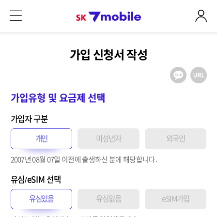
본문 내용 바로가기
SK 7mobile
가입 신청서 작성
가입유형 및 요금제 선택
가입자 구분
개인
미성년자
외국인
2007년 08월 07일
이전
에 출생하신 분에 해당합니다.
유심/eSIM 선택
유심있음
유심없음
eSIM가입