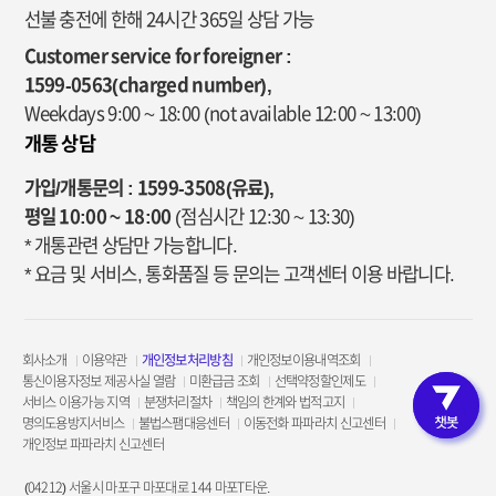
선불 충전에 한해 24시간 365일 상담 가능
Customer service for foreigner :
1599-0563(charged number),
Weekdays 9:00 ~ 18:00
(not available 12:00 ~ 13:00)
개통 상담
가입/개통문의 : 1599-3508(유료),
평일 10:00 ~ 18:00
(점심시간 12:30 ~ 13:30)
* 개통관련 상담만 가능합니다.
* 요금 및 서비스, 통화품질 등 문의는 고객센터 이용 바랍니다.
회사소개
이용약관
개인정보처리방침
개인정보이용내역조회
통신이용자정보 제공사실 열람
미환급금 조회
선택약정할인제도
서비스 이용가능 지역
분쟁처리절차
책임의 한계와 법적고지
고객인증 
명의도용방지서비스
불법스팸대응센터
이동전화 파파라치 신고센터
개인정보 파파라치 신고센터
(04212) 서울시 마포구 마포대로 144 마포T타운.