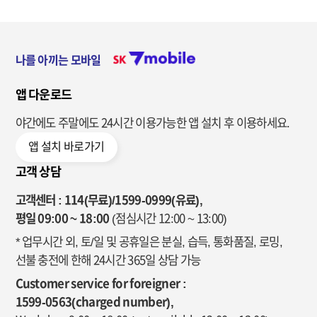
이
른
청
터
3
소
,
G
년
L
1
3
나를 아끼는 모바일
T
6
4
E
,
,
앱 다운로드
실
음
N
속
성
e
야간에도 주말에도 24시간 이용가능한
앱 설치 후 이용하세요.
1
알
w
G
뜰
앱 설치 바로가기
청
B
2
소
,
5
고객 상담
년
L
정
L
T
고객센터 : 114(무료)/1599-0999(유료),
보
T
E
제
평일 09:00 ~ 18:00
(점심시간 12:00 ~ 13:00)
E
실
공
3
* 업무시간 외, 토/일 및 공휴일은 분실, 습득, 통화품질, 로밍,
속
)
4
2
선불 충전에 한해 24시간 365일 상담 가능
/
G
청
Customer service for foreigner :
B
소
1599-0563(charged number),
)
년