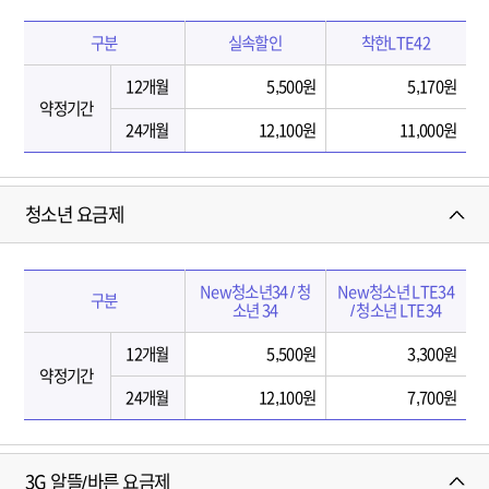
실
구분
실속할인
착한LTE42
속
할
12개월
5,500원
5,170원
인
약정기간
/
24개월
12,100원
11,000원
착
한
L
청소년 요금제
T
E
요
청
금
New청소년34 / 청
New청소년 LTE34
구분
소
제
소년 34
/ 청소년 LTE34
년
(
요
약
12개월
5,500원
3,300원
금
정
약정기간
제
24개월
12,100원
7,700원
기
(
간
약
(
정
1
3G 알뜰/바른 요금제
기