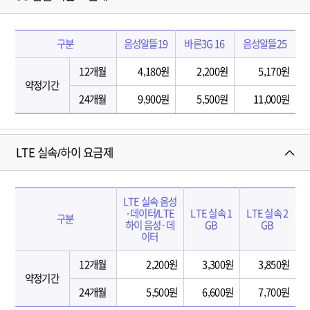
2
간
개
(
월
3
1
,
구분
음성알뜰19
바른3G 16
음성알뜰25
G
2
2
알
개
12개월
4,180원
2,200원
5,170원
4
뜰
월
약정기간
개
/
24개월
9,900원
5,500원
11,000원
,
월
바
2
)
른
4
에
요
개
따
LTE 실속/하이 요금제
금
월
른
제
)
실
(
에
속
L
약
따
LTE 실속 음성
할
T
정
·데이터/LTE
LTE 실속 1
LTE 실속 2
른
인
구분
E
하이 음성·데
GB
GB
기
N
,
이터
실
간
e
착
속
(
w
한
12개월
2,200원
3,300원
3,850원
/
1
청
L
약정기간
하
2
소
T
24개월
5,500원
6,600원
7,700원
이
개
년
E