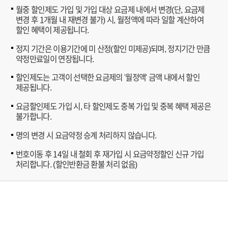
청
제
L
6
월중 할인제도 가입 및 가입 대상 요금제 내에서 변경(단, 요금제
소
공
T
변경 후 1개월 내 재변경 불가) 시, 월정액에 따라 일할 계산하여
,
년
)
E
할인 혜택이 제공됩니다.
음
L
실
성
T
정지 기간은 이용기간에 미 산정(할인 미제공)되며, 정지기간 만큼
속
알
E
약정만료일이 연장됩니다.
음
뜰
3
성
2
4
할인제도는 고객이 선택한 요금제의 '월정액' 금액 내에서 할인
·
5
제공됩니다.
)
데
)
(
이
(
요금할인제도 가입 시, 타 할인제도 중복 가입 및 중복 혜택 제공은
구
터
구
불가합니다.
분
/
분
,
명의 변경 시 요금약정 승계 처리하지 않습니다.
L
,
N
T
음
e
번호이동 후 14일 내 철회 후 재가입 시 요금약정할인 신규 가입
E
성
w
처리합니다. (할인반환금 환불 처리 없음)
하
알
청
이
뜰
소
음
1
년
성
9
3
·
,
4
데
바
/