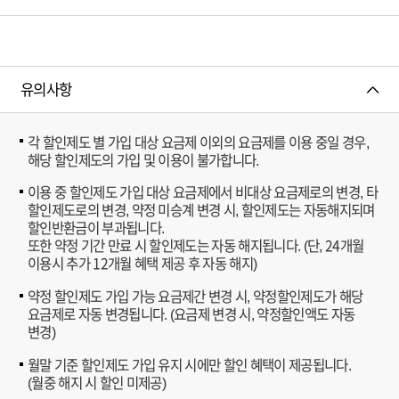
요
월
3
4
금
,
4
2
제
2
/
)
(
4
청
(
약
개
소
구
유의사항
정
월
년
분
기
)
3
,
간
에
4
각 할인제도 별 가입 대상 요금제 이외의 요금제를 이용 중일 경우,
실
(
따
해당 할인제도의 가입 및 이용이 불가합니다.
,
속
1
른
N
할
2
음
이용 중 할인제도 가입 대상 요금제에서 비대상 요금제로의 변경, 타
e
인
개
성
할인제도로의 변경, 약정 미승계 변경 시, 할인제도는 자동해지되며
w
,
월
알
할인반환금이 부과됩니다.
청
착
,
또한 약정 기간 만료 시 할인제도는 자동 해지됩니다. (단, 24개월
뜰
소
한
2
이용시 추가 12개월 혜택 제공 후 자동 해지)
1
년
L
4
9
L
T
약정 할인제도 가입 가능 요금제간 변경 시, 약정할인제도가 해당
개
,
T
E
요금제로 자동 변경됩니다. (요금제 변경 시, 약정할인액도 자동
월
바
E
4
변경)
)
른
3
2
에
3
월말 기준 할인제도 가입 유지 시에만 할인 혜택이 제공됩니다.
4
정
따
G
(월중 해지 시 할인 미제공)
/
보
른
1