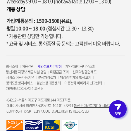
(
Weekdays 9:00 ~ 18:00
(not available 12:00 ~ 13:00)
L
구
개통 상담
T
분
E
,
가입/개통문의 : 1599-3508(유료),
3
L
4
평일 10:00 ~ 18:00
(점심시간 12:30 ~ 13:30)
T
정
* 개통관련 상담만 가능합니다.
E
보
실
* 요금 및 서비스, 통화품질 등 문의는 고객센터 이용 바랍니다.
제
속
공
음
)
성
회사소개
이용약관
개인정보처리방침
개인정보이용내역조회
·
통신이용자정보 제공사실 열람
미환급금 조회
선택약정할인제도
데
서비스 이용가능 지역
분쟁처리절차
책임의 한계와 법적고지
이
명의도용방지서비스
불법스팸대응센터
이동전화 파파라치 신고센터
터
개인정보 파파라치 신고센터
/
L
(04212) 서울시 마포구 마포대로 144 마포T타운
T
대표이사 사장 최영찬 사업자번호 : 104-81-43391
통신 판매번호:2010-서울마포-3953
E
COPYRIGHT© SK TELINK CO.LTD. ALL RIGHTS RESERVED.
고객인증 
하
이
음