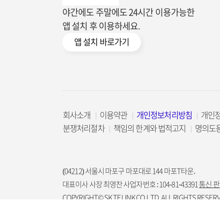
야간에도 주말에도 24시간 이용가능한
앱 설치 후 이용하세요.
앱 설치 바로가기
회사소개
이용약관
개인정보처리방침
개인
분쟁처리절차
책임의 한계와 법적고지
명의도
(04212) 서울시 마포구 마포대로 144 마포T타운.
대표이사 사장 최영찬 사업자번호 : 104-81-43391
통신 판
COPYRIGHT© SK TELINK CO.LTD. ALL RIGHTS RESERV