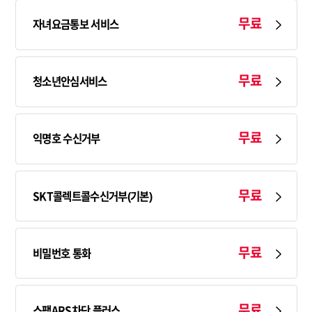
무료
자녀요금통보 서비스
무료
청소년안심서비스
무료
익명호 수신거부
무료
SKT콜렉트콜수신거부(기본)
무료
비밀번호 통화
무료
스팸ARS차단 플러스