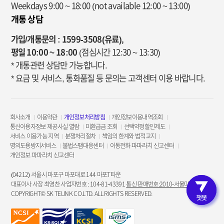
Weekdays 9:00 ~ 18:00
(not available 12:00 ~ 13:00)
개통 상담
가입/개통문의 : 1599-3508(유료),
평일 10:00 ~ 18:00
(점심시간 12:30 ~ 13:30)
* 개통관련 상담만 가능합니다.
* 요금 및 서비스, 통화품질 등 문의는 고객센터 이용 바랍니다.
회사소개
이용약관
개인정보처리방침
개인정보이용내역조회
통신이용자정보 제공사실 열람
미환급금 조회
선택약정할인제도
서비스 이용가능 지역
분쟁처리절차
책임의 한계와 법적고지
명의도용방지서비스
불법스팸대응센터
이동전화 파파라치 신고센터
개인정보 파파라치 신고센터
(04212) 서울시 마포구 마포대로 144 마포T타운
대표이사 사장 최영찬 사업자번호 : 104-81-43391
통신 판매번호:2010-서울마포-3953
COPYRIGHT© SK TELINK CO.LTD. ALL RIGHTS RESERVED.
고객인증 